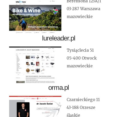
Berensona 123A/1
03-287 Warszawa
mazowieckie
lureleader.pl
Tysiąclecia 51
05-400 Otwock
mazowieckie
orma.pl
Czarnieckiego 11
43-188 Orzesze
śląskie